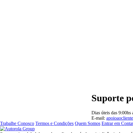
Suporte po
Dias úteis das 9:00hs 
E-mail:
apoioaoclient
Trabalhe Conosco
Termos e Condições
Quem Somos
Entrar em Conta