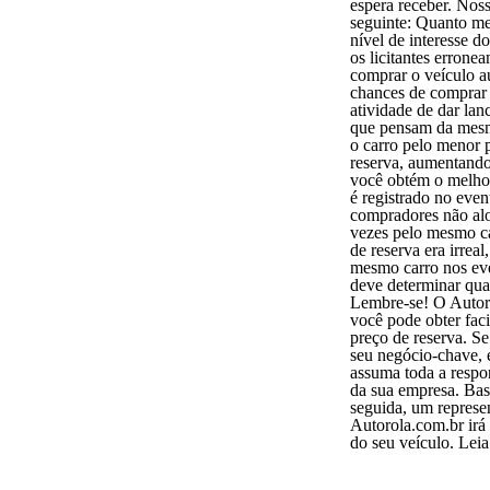
espera receber. Nos
seguinte: Quanto me
nível de interesse d
os licitantes erron
comprar o veículo a
chances de comprar
atividade de dar la
que pensam da mes
o carro pelo menor p
reserva, aumentando
você obtém o melhor
é registrado no even
compradores não alo
vezes pelo mesmo ca
de reserva era irreal
mesmo carro nos eve
deve determinar qual
Lembre-se! O Autoro
você pode obter fac
preço de reserva. S
seu negócio-chave, 
assuma toda a respo
da sua empresa. Bast
seguida, um represe
Autorola.com.br irá
do seu veículo. Leia