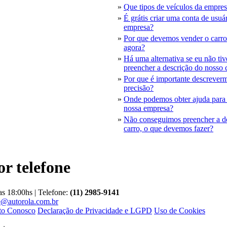
»
Que tipos de veículos da empre
»
É grátis criar uma conta de usuá
empresa?
»
Por que devemos vender o carro
agora?
»
Há uma alternativa se eu não ti
preencher a descrição do nosso 
»
Por que é importante descrever
precisão?
»
Onde podemos obter ajuda para 
nossa empresa?
»
Não conseguimos preencher a d
carro, o que devemos fazer?
r telefone
as 18:00hs | Telefone:
(11) 2985-9141
e@autorola.com.br
to Conosco
Declaração de Privacidade e LGPD
Uso de Cookies