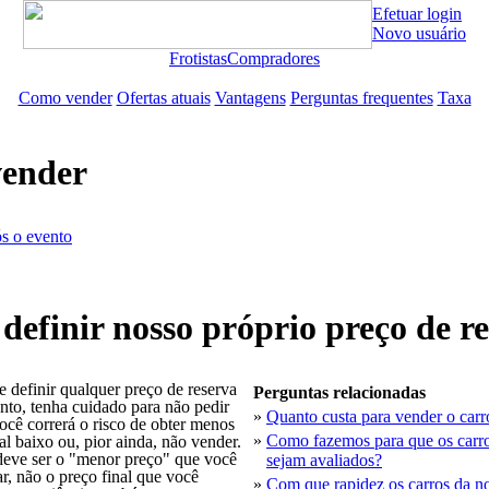
Efetuar login
Novo usuário
Frotistas
Compradores
Como vender
Ofertas atuais
Vantagens
Perguntas frequentes
Taxa
vender
s o evento
efinir nosso próprio preço de r
e definir qualquer preço de reserva
Perguntas relacionadas
nto, tenha cuidado para não pedir
»
Quanto custa para vender o car
ocê correrá o risco de obter menos
»
Como fazemos para que os carr
al baixo ou, pior ainda, não vender.
deve ser o "menor preço" que você
sejam avaliados?
ar, não o preço final que você
»
Com que rapidez os carros da n