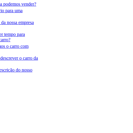
sa podemos vender?
rio para uma
 da nossa empresa
ver tempo para
carro?
mos o carro com
descrever o carro da
escrição do nosso