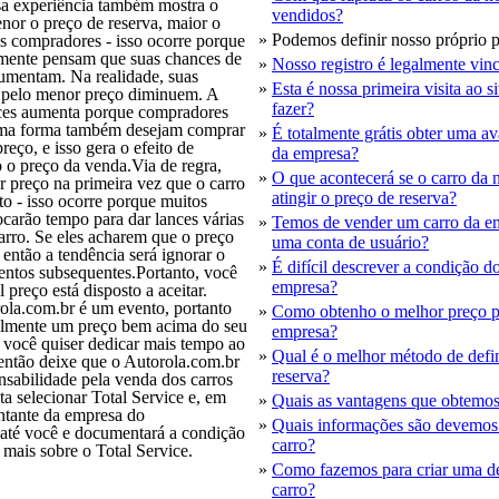
sa experiência também mostra o
vendidos?
nor o preço de reserva, maior o
»
Podemos definir nosso próprio p
os compradores - isso ocorre porque
eamente pensam que suas chances de
»
Nosso registro é legalmente vinc
umentam. Na realidade, suas
»
Esta é nossa primeira visita ao s
 pelo menor preço diminuem. A
fazer?
nces aumenta porque compradores
ma forma também desejam comprar
»
É totalmente grátis obter uma a
reço, e isso gera o efeito de
da empresa?
 o preço da venda.Via de regra,
»
O que acontecerá se o carro da
 preço na primeira vez que o carro
atingir o preço de reserva?
to - isso ocorre porque muitos
carão tempo para dar lances várias
»
Temos de vender um carro da e
rro. Se eles acharem que o preço
uma conta de usuário?
, então a tendência será ignorar o
»
É difícil descrever a condição d
ntos subsequentes.Portanto, você
empresa?
 preço está disposto a aceitar.
la.com.br é um evento, portanto
»
Como obtenho o melhor preço pe
ilmente um preço bem acima do seu
empresa?
e você quiser dedicar mais tempo ao
»
Qual é o melhor método de defi
então deixe que o Autorola.com.br
reserva?
nsabilidade pela venda dos carros
a selecionar Total Service e, em
»
Quais as vantagens que obtemos 
ntante da empresa do
»
Quais informações são devemos 
 até você e documentará a condição
carro?
 mais sobre o Total Service.
»
Como fazemos para criar uma de
carro?