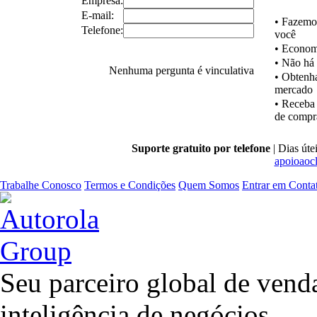
Empresa:
E-mail:
•
Fazemos 
Telefone:
você
•
Econom
•
Não há o
Nenhuma pergunta é vinculativa
•
Obtenha 
mercado
•
Receba l
de compra
Suporte gratuito por telefone
| Dias úte
apoioaoc
Trabalhe Conosco
Termos e Condições
Quem Somos
Entrar em Conta
Seu parceiro global de venda
inteligência de negócios.