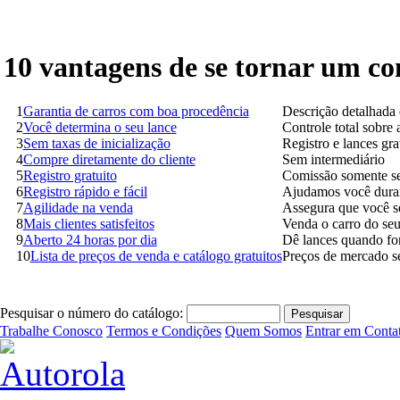
10 vantagens de se tornar um 
1
Garantia de carros com boa procedência
Descrição detalhada 
2
Você determina o seu lance
Controle total sobre
3
Sem taxas de inicialização
Registro e lances gra
4
Compre diretamente do cliente
Sem intermediário
5
Registro gratuito
Comissão somente se
6
Registro rápido e fácil
Ajudamos você duran
7
Agilidade na venda
Assegura que você s
8
Mais clientes satisfeitos
Venda o carro do seu
9
Aberto 24 horas por dia
Dê lances quando fo
10
Lista de preços de venda e catálogo gratuitos
Preços de mercado s
Pesquisar o número do catálogo:
Trabalhe Conosco
Termos e Condições
Quem Somos
Entrar em Conta